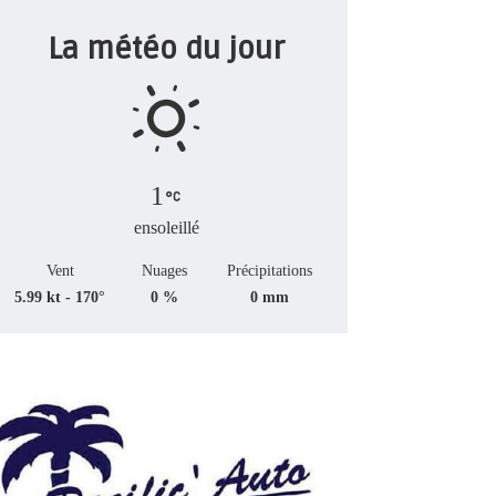
La météo du jour
1
ensoleillé
Vent
Nuages
Précipitations
5.99 kt - 170°
0 %
0 mm