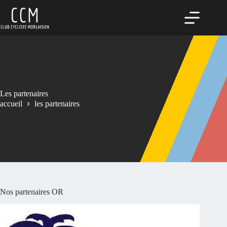
Passer
au
contenu
Les partenaires
accueil
les partenaires
Nos partenaires OR